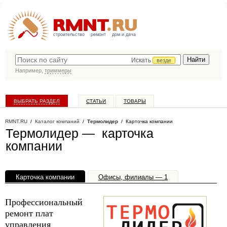
строительство
ремонт
дом и дача
Искать
везде
Например,
триммеры
ВЫБРАТЬ РАЗДЕЛ
СТАТЬИ
ТОВАРЫ
КАТАЛОГ КОМПАНИЙ
RMNT.RU
/
Каталог компаний
/
Термолидер
/ Карточка компании
Термолидер — карточка
компании
Карточка компании
Офисы, филиалы — 1
Профессиональный
ремонт плат
управления