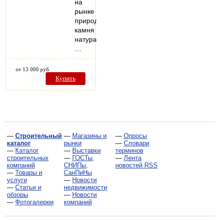
на
рынке
природного
камня
натурального.
…
от 13 000 руб
Купить
—
Строительный
—
Магазины и
—
Опросы
каталог
рынки
—
Словари
—
Каталог
—
Выставки
терминов
строительных
—
ГОСТы,
—
Лента
компаний
СНИПы,
новостей RSS
—
Товары и
СанПиНы
услуги
—
Новости
—
Статьи и
недвижимости
обзоры
—
Новости
—
Фотогалереи
компаний