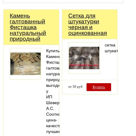
Камень
Сетка для
галтованный
штукатурки
Фисташка
черная и
натуральный
оцинкованная
природный
сетка
Купить
штукатурная
Камень
Фисташка
галтованный
натуральный
природный
выгодно
от 50 руб
Купить
у
ИП
Шеверев
А.С.
Соотношение
цена-
качество
лучшее