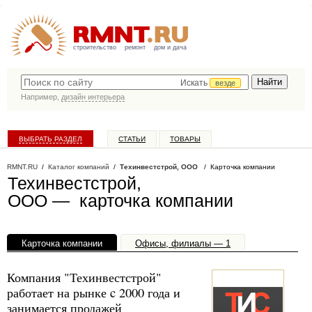
строительство
ремонт
дом и дача
Искать
везде
Например,
дизайн интерьера
ВЫБРАТЬ РАЗДЕЛ
СТАТЬИ
ТОВАРЫ
КАТАЛОГ КОМПАНИЙ
RMNT.RU
/
Каталог компаний
/
Техинвестстрой, ООО
/ Карточка компании
Техинвестстрой,
ООО — карточка компании
Карточка компании
Офисы, филиалы — 1
Компания "Техинвестстрой"
работает на рынке c 2000 года и
занимается продажей