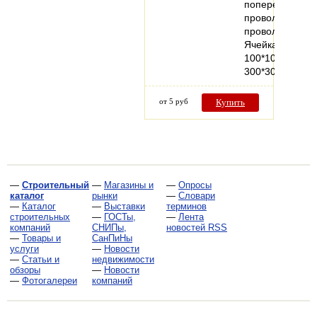
поперечной
проволокиПре
проволоки
Ячейка
100*100-
300*300…
от 5 руб
Купить
—
Строительный
—
Магазины и
—
Опросы
каталог
рынки
—
Словари
—
Каталог
—
Выставки
терминов
строительных
—
ГОСТы,
—
Лента
компаний
СНИПы,
новостей RSS
—
Товары и
СанПиНы
услуги
—
Новости
—
Статьи и
недвижимости
обзоры
—
Новости
—
Фотогалереи
компаний