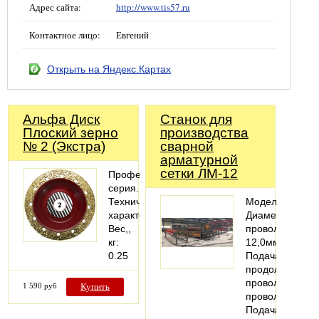
Адрес сайта:
http://www.tis57.ru
Контактное лицо:
Евгений
Открыть на Яндекс.Картах
Альфа Диск
Станок для
Плоский зерно
производства
№ 2 (Экстра)
сварной
арматурной
сетки ЛМ-12
Профессиональная
серия.
Технические
МодельЛМ-12
характеристики
Диаметр
Вес,,
проволоки5,0-
кг:
12,0мм
0.25
Подача
продольной
проволокиПре
1 590 руб
Купить
проволоки
Подача