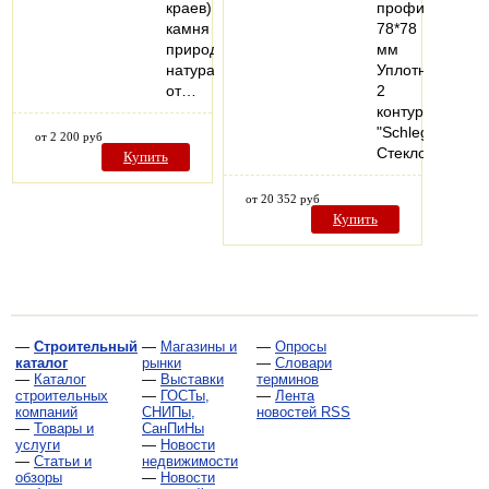
краев)
профиля
камня
78*78
природного
мм
натурального
Уплотнитель
от…
2
контура
"Schlegel"
от 2 200 руб
Стеклопакет…
Купить
от 20 352 руб
Купить
—
Строительный
—
Магазины и
—
Опросы
каталог
рынки
—
Словари
—
Каталог
—
Выставки
терминов
строительных
—
ГОСТы,
—
Лента
компаний
СНИПы,
новостей RSS
—
Товары и
СанПиНы
услуги
—
Новости
—
Статьи и
недвижимости
обзоры
—
Новости