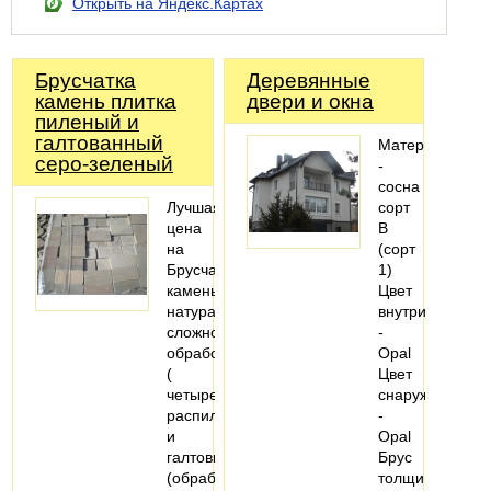
Открыть на Яндекс.Картах
Брусчатка
Деревянные
камень плитка
двери и окна
пиленый и
галтованный
Материал
серо-зеленый
-
сосна
Лучшая
сорт
цена
В
на
(сорт
Брусчатка
1)
камень
Цвет
натуральный
внутри
сложно
-
обработанный
Opal
(
Цвет
четырехсторонний
снаружи
распил
-
и
Opal
галтовка
Брус
(обработка
толщиной