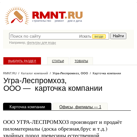
строительство
ремонт
дом и дача
Искать
везде
Например,
фильтры для воды
ВЫБРАТЬ РАЗДЕЛ
СТАТЬИ
ТОВАРЫ
КАТАЛОГ КОМПАНИЙ
RMNT.RU
/
Каталог компаний
/
Угра-Леспромхоз, ООО
/ Карточка компании
Угра-Леспромхоз,
ООО — карточка компании
Карточка компании
Офисы, филиалы — 1
ООО УГРА-ЛЕСПРОМХОЗ производит и продаёт
пиломатериалы (доска обрезная,брус и т.д.)
хвойных пород древесины естественной