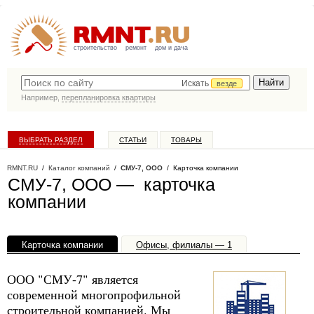
строительство
ремонт
дом и дача
Искать
везде
Например,
перепланировка квартиры
ВЫБРАТЬ РАЗДЕЛ
СТАТЬИ
ТОВАРЫ
КАТАЛОГ КОМПАНИЙ
RMNT.RU
/
Каталог компаний
/
СМУ-7, ООО
/ Карточка компании
СМУ-7, ООО — карточка
компании
Карточка компании
Офисы, филиалы — 1
ООО "СМУ-7" является
современной многопрофильной
строительной компанией. Мы