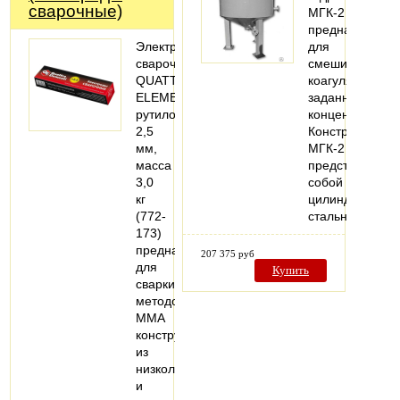
сварочные)
МГК-2
предназначена
Электроды
для
сварочные
смешивания
QUATTRO
коагулянтов
ELEMENTI
заданной
рутиловые,
концентрации.
2,5
Конструктивно
мм,
МГК-2
масса
представляет
3,0
собой
кг
цилиндрически
(772-
стальной…
173)
предназначен
207 375 руб
для
Купить
сварки
методом
MMA
конструкций
из
низколегированных
и