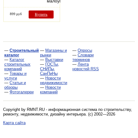
малоуглеродистых…
899 руб
Купить
—
Строительный
—
Магазины и
—
Опросы
каталог
рынки
—
Словари
—
Каталог
—
Выставки
терминов
строительных
—
ГОСТы,
—
Лента
компаний
СНИПы,
новостей RSS
—
Товары и
СанПиНы
услуги
—
Новости
—
Статьи и
недвижимости
обзоры
—
Новости
—
Фотогалереи
компаний
Copyright by RMNT.RU - информационная система по
строительству,
ремонту, недвижимости, дизайну интерьера
. (c) 2002—2026
Карта сайта