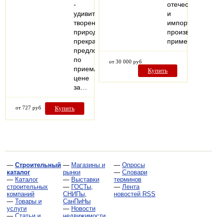
-
отечественного
удивительное
и
творение
импортного
природы,
производства,
прекрасное
применяемых
предложение
по
от 30 000 руб
приемлемой
Купить
цене
за…
от 727 руб
Купить
—
Строительный
—
Магазины и
—
Опросы
каталог
рынки
—
Словари
—
Каталог
—
Выставки
терминов
строительных
—
ГОСТы,
—
Лента
компаний
СНИПы,
новостей RSS
—
Товары и
СанПиНы
услуги
—
Новости
—
Статьи и
недвижимости