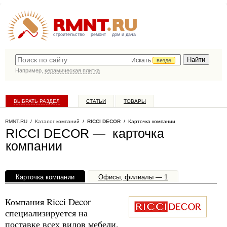
строительство
ремонт
дом и дача
Искать
везде
Например,
керамическая плитка
ВЫБРАТЬ РАЗДЕЛ
СТАТЬИ
ТОВАРЫ
КАТАЛОГ КОМПАНИЙ
RMNT.RU
/
Каталог компаний
/
RICCI DECOR
/ Карточка компании
RICCI DECOR — карточка
компании
Карточка компании
Офисы, филиалы — 1
Компания Ricci Decor
специализируется на
поставке всех видов мебели,