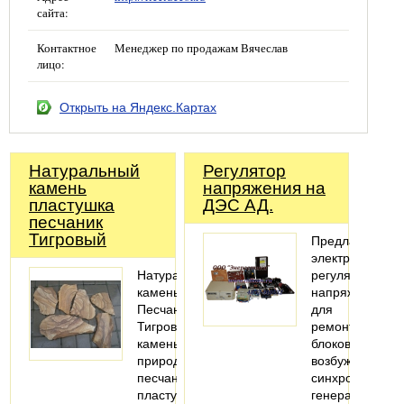
сайта:
Контактное
Менеджер по продажам Вячеслав
лицо:
Открыть на Яндекс.Картах
Натуральный
Регулятор
камень
напряжения на
пластушка
ДЭС АД.
песчаник
Тигровый
Предлагаем
электронные
Натуральный
регуляторы
камень
напряжения
Песчаник
для
Тигровый,
ремонта
камень
блоков
природный
возбуждения
песчаник
синхронных
пластушка
генераторов