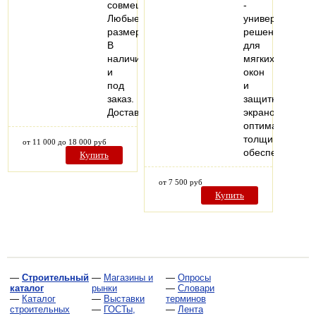
совмещенные.
-
Любые
универсальное
размеры.
решение
В
для
наличии
мягких
и
окон
под
и
заказ.
защитных
Доставка.
экранов:
оптимальная
толщина
от 11 000 до 18 000 руб
обеспечивает
Купить
от 7 500 руб
Купить
—
Строительный
—
Магазины и
—
Опросы
каталог
рынки
—
Словари
—
Каталог
—
Выставки
терминов
строительных
—
ГОСТы,
—
Лента