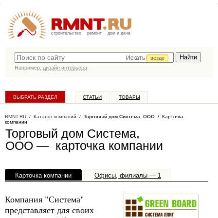
строительство
ремонт
дом и дача
Искать
везде
Например,
дизайн интерьера
ВЫБРАТЬ РАЗДЕЛ
СТАТЬИ
ТОВАРЫ
КАТАЛОГ КОМПАНИЙ
RMNT.RU
/
Каталог компаний
/
Торговый дом Система, ООО
/ Карточка
компании
Торговый дом Система,
ООО — карточка компании
Карточка компании
Офисы, филиалы — 1
Компания "Система"
представляет для своих