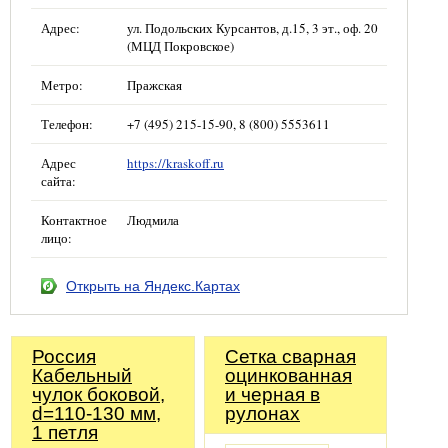
Адрес:
ул. Подольских Курсантов, д.15, 3 эт., оф. 20
(МЦД Покровское)
Метро:
Пражская
Телефон:
+7 (495) 215-15-90, 8 (800) 5553611
Адрес
https://kraskoff.ru
сайта:
Контактное
Людмила
лицо:
Открыть на Яндекс.Картах
Россия
Сетка сварная
Кабельный
оцинкованная
чулок боковой,
и черная в
d=110-130 мм,
рулонах
1 петля