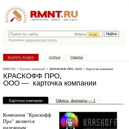
строительство
ремонт
дом и дача
Искать
везде
Например,
керамическая плитка
ВЫБРАТЬ РАЗДЕЛ
СТАТЬИ
ТОВАРЫ
КАТАЛОГ КОМПАНИЙ
RMNT.RU
/
Каталог компаний
/
КРАСКОФФ ПРО, ООО
/ Карточка компании
КРАСКОФФ ПРО,
ООО — карточка компании
Карточка компании
Офисы, филиалы — 1
Компания "Краскофф
Про" является
надежным