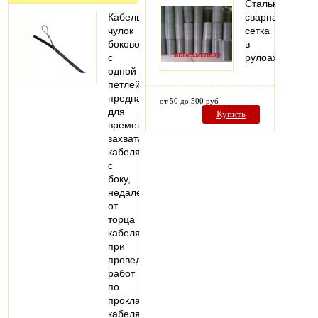
Стальная
Кабельный
сварная
чулок
сетка
боковой
в
с
рулоах
одной
петлей
предназначен
от 50 до 500 руб
для
Купить
временного
захвата
кабеля
с
боку,
недалеко
от
торца
кабеля,
при
проведении
работ
по
прокладке
кабеля…