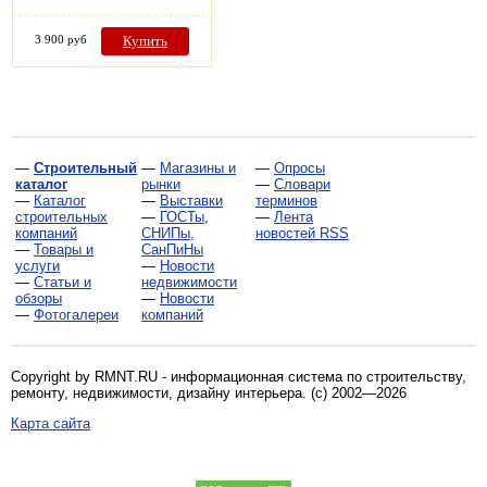
3 900 руб
Купить
—
Строительный
—
Магазины и
—
Опросы
каталог
рынки
—
Словари
—
Каталог
—
Выставки
терминов
строительных
—
ГОСТы,
—
Лента
компаний
СНИПы,
новостей RSS
—
Товары и
СанПиНы
услуги
—
Новости
—
Статьи и
недвижимости
обзоры
—
Новости
—
Фотогалереи
компаний
Copyright by RMNT.RU - информационная система по
строительству,
ремонту, недвижимости, дизайну интерьера
. (c) 2002—2026
Карта сайта