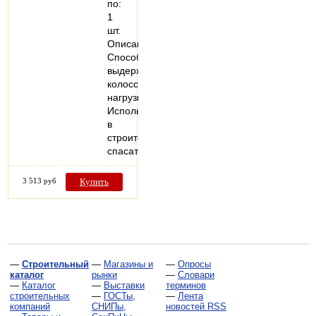
по:
1
шт.
Описание:
Способны
выдерживать
колоссальные
нагрузки.
Используются
в
строительных,
спасательных…
3 513 руб
Купить
—
Строительный
—
Магазины и
—
Опросы
каталог
рынки
—
Словари
—
Каталог
—
Выставки
терминов
строительных
—
ГОСТы,
—
Лента
компаний
СНИПы,
новостей RSS