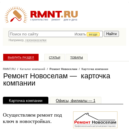
строительство
ремонт
дом и дача
Искать
везде
Например,
газонокосилки
ВЫБРАТЬ РАЗДЕЛ
СТАТЬИ
ТОВАРЫ
КАТАЛОГ КОМПАНИЙ
RMNT.RU
/
Каталог компаний
/
Ремонт Новоселам
/ Карточка компании
Ремонт Новоселам — карточка
компании
Карточка компании
Офисы, филиалы — 1
Осуществляем ремонт под
ключ в новостройках.