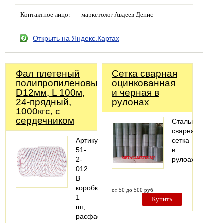
Контактное лицо:
маркетолог Авдеев Денис
Открыть на Яндекс.Картах
Фал плетеный
Сетка сварная
полипропиленовый,
оцинкованная
D12мм, L 100м,
и черная в
24-прядный,
рулонах
1000кгс, с
сердечником
Стальная
сварная
Артикул:
сетка
51-
в
2-
рулоах
012
В
коробке:
от 50 до 500 руб
1
Купить
шт,
расфасовано