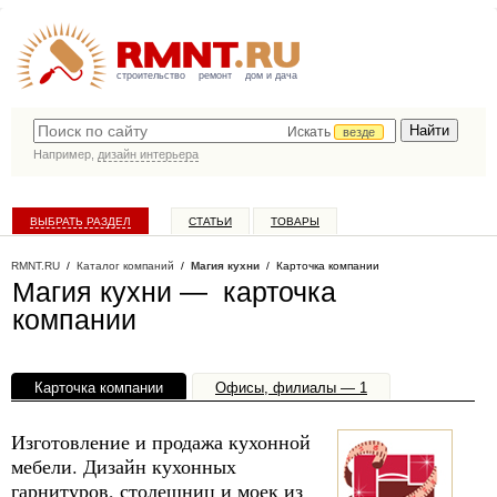
строительство
ремонт
дом и дача
Искать
везде
Например,
дизайн интерьера
ВЫБРАТЬ РАЗДЕЛ
СТАТЬИ
ТОВАРЫ
КАТАЛОГ КОМПАНИЙ
RMNT.RU
/
Каталог компаний
/
Магия кухни
/ Карточка компании
Магия кухни — карточка
компании
Карточка компании
Офисы, филиалы — 1
Изготовление и продажа кухонной
мебели. Дизайн кухонных
гарнитуров, столешниц и моек из