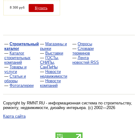
8 300 руб
Купить
—
Строительный
—
Магазины и
—
Опросы
каталог
рынки
—
Словари
—
Каталог
—
Выставки
терминов
строительных
—
ГОСТы,
—
Лента
компаний
СНИПы,
новостей RSS
—
Товары и
СанПиНы
услуги
—
Новости
—
Статьи и
недвижимости
обзоры
—
Новости
—
Фотогалереи
компаний
Copyright by RMNT.RU - информационная система по
строительству,
ремонту, недвижимости, дизайну интерьера
. (c) 2002—2026
Карта сайта