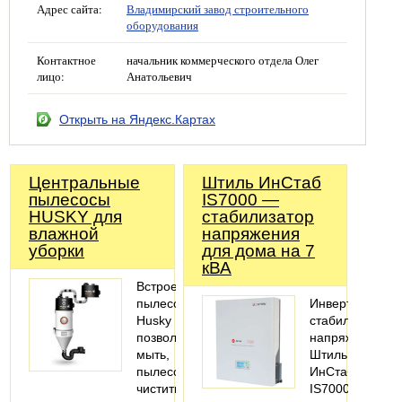
Адрес сайта:
Владимирский завод строительного
оборудования
Контактное
начальник коммерческого отдела Олег
лицо:
Анатольевич
Открыть на Яндекс.Картах
Центральные
Штиль ИнСтаб
пылесосы
IS7000 —
HUSKY для
стабилизатор
влажной
напряжения
уборки
для дома на 7
кВА
Встроенные
пылесосы
Инвертоный
Husky
стабилизатор
позволяют
напряжения
мыть,
Штиль
пылесосить,
ИнСтаб
чистить
IS7000