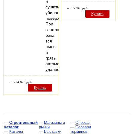
и
сушить
от 55 940 руб
убираемые
Купить
поверхности.
При
заполнении
бака
вся
пыль
и
грязь
автоматически
удаляется…
от 224 828 руб
Купить
—
Строительный
—
Магазины и
—
Опросы
каталог
рынки
—
Словари
—
Каталог
—
Выставки
терминов