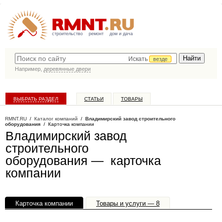
строительство
ремонт
дом и дача
Искать
везде
Например,
деревянные двери
ВЫБРАТЬ РАЗДЕЛ
СТАТЬИ
ТОВАРЫ
КАТАЛОГ КОМПАНИЙ
RMNT.RU
/
Каталог компаний
/
Владимирский завод строительного
оборудования
/ Карточка компании
Владимирский завод
строительного
оборудования — карточка
компании
Карточка компании
Товары и услуги — 8
Офисы, филиалы — 1