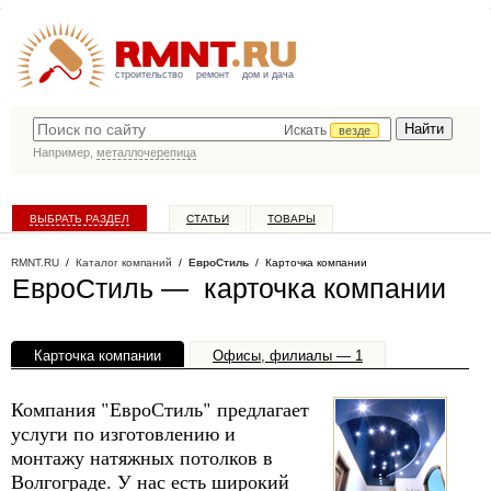
строительство
ремонт
дом и дача
Искать
везде
Например,
металлочерепица
ВЫБРАТЬ РАЗДЕЛ
СТАТЬИ
ТОВАРЫ
КАТАЛОГ КОМПАНИЙ
RMNT.RU
/
Каталог компаний
/
ЕвроСтиль
/ Карточка компании
ЕвроСтиль — карточка компании
Карточка компании
Офисы, филиалы — 1
Компания "ЕвроСтиль" предлагает
услуги по изготовлению и
монтажу натяжных потолков в
Волгограде. У нас есть широкий