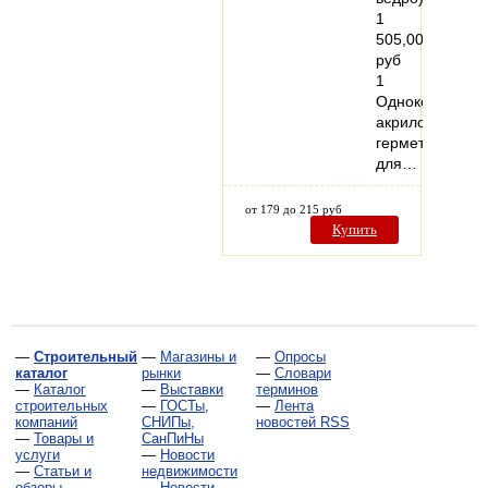
1
505,00
руб
1
Однокомпонен
акриловый
герметик
для…
от 179 до 215 руб
Купить
—
Строительный
—
Магазины и
—
Опросы
каталог
рынки
—
Словари
—
Каталог
—
Выставки
терминов
строительных
—
ГОСТы,
—
Лента
компаний
СНИПы,
новостей RSS
—
Товары и
СанПиНы
услуги
—
Новости
—
Статьи и
недвижимости
обзоры
—
Новости