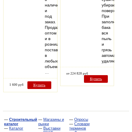
наличии
убираемые
и
поверхности.
под
При
заказ.
заполнении
Продажа
бака
оптом
вся
и в
пыль
розницу,
и
поставки
грязь
в
автоматически
любых
удаляется…
объемах.
…
от 224 828 руб
Купить
1 600 руб
Купить
—
Строительный
—
Магазины и
—
Опросы
каталог
рынки
—
Словари
—
Каталог
—
Выставки
терминов