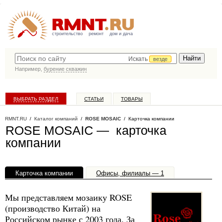
строительство
ремонт
дом и дача
Искать
везде
Например,
бурение скважин
ВЫБРАТЬ РАЗДЕЛ
СТАТЬИ
ТОВАРЫ
КАТАЛОГ КОМПАНИЙ
RMNT.RU
/
Каталог компаний
/
ROSE MOSAIC
/ Карточка компании
ROSE MOSAIC — карточка
компании
Карточка компании
Офисы, филиалы — 1
Мы представляем мозаику ROSE
(производство Китай) на
Российском рынке с 2003 года. За