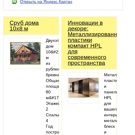
Открыть на Яндекс.Картах
Сруб дома
Инновации в
10x8 м
декоре:
Металлизированные
пластики
Двухэтажный
компакт HPL
дом
для
10&#215;8
современного
м
пространства
из
рубленого
бревна
Металлизиров
Общая
пластики
площадь:
и
80
панели
м&#178;
HPL
Этажей:
для
2
вашего
Спальни:
интерьера:
4
металлический
Год
блеск
постройки:
и