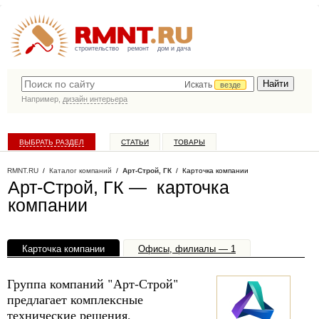
строительство
ремонт
дом и дача
Искать
везде
Например,
дизайн интерьера
ВЫБРАТЬ РАЗДЕЛ
СТАТЬИ
ТОВАРЫ
КАТАЛОГ КОМПАНИЙ
RMNT.RU
/
Каталог компаний
/
Арт-Строй, ГК
/ Карточка компании
Арт-Строй, ГК — карточка
компании
Карточка компании
Офисы, филиалы — 1
Группа компаний "Арт-Строй"
предлагает комплексные
технические решения,