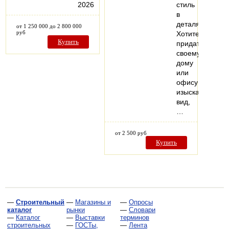
2026
стиль
в
деталях.
от 1 250 000 до 2 800 000
руб
Хотите
Купить
придать
своему
дому
или
офису
изысканный
вид,
…
от 2 500 руб
Купить
—
Строительный
—
Магазины и
—
Опросы
каталог
рынки
—
Словари
—
Каталог
—
Выставки
терминов
строительных
—
ГОСТы,
—
Лента