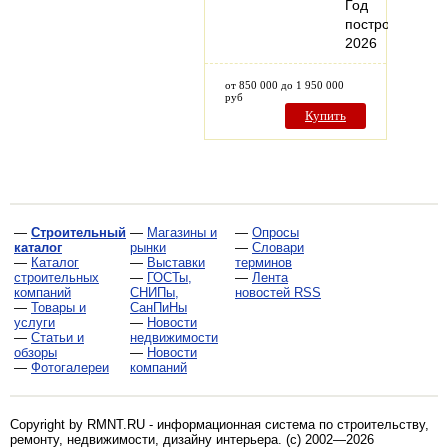
Год
постройки:
2026
от 850 000 до 1 950 000
руб
Купить
—
Строительный
—
Магазины и
—
Опросы
каталог
рынки
—
Словари
—
Каталог
—
Выставки
терминов
строительных
—
ГОСТы,
—
Лента
компаний
СНИПы,
новостей RSS
—
Товары и
СанПиНы
услуги
—
Новости
—
Статьи и
недвижимости
обзоры
—
Новости
—
Фотогалереи
компаний
Copyright by RMNT.RU - информационная система по
строительству,
ремонту, недвижимости, дизайну интерьера
. (c) 2002—2026