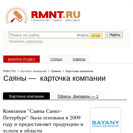
строительство
ремонт
дом и дача
Искать
везде
Например,
смесители
ВЫБРАТЬ РАЗДЕЛ
СТАТЬИ
ТОВАРЫ
КАТАЛОГ КОМПАНИЙ
RMNT.RU
/
Каталог компаний
/
Саяны
/ Карточка компании
Саяны — карточка компании
Карточка компании
Офисы, филиалы — 1
Компания "Саяны Санкт-
Петербург" была основана в 2009
году и предоставляет продукцию и
услуги в области