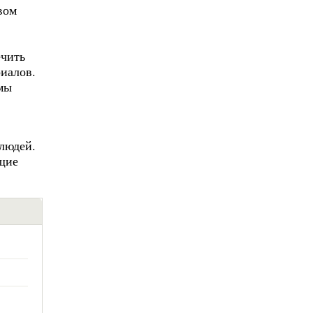
вом
ечить
иалов.
мы
людей.
щие