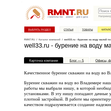
Наприме
строительство
ремонт
дом и дача
ВЫБРАТЬ РАЗДЕЛ
СТАТЬИ
ТОВАРЫ
КАТАЛ
RMNT.RU
/
Каталог компаний
/
well33.ru - бурение на воду малой т
well33.ru - бурение на воду 
Карточка компании
Блог — 5
Офисы, ф
Качественное бурение скважин на воду во 
Бурение скважин на воду во Владимире наша
работы мы выбрали нишу, в которой необхо
установками. В эту нишу попадают дачные у
плотной застройкой. В работе мы ориентируе
качеством подразумевается создание надежн