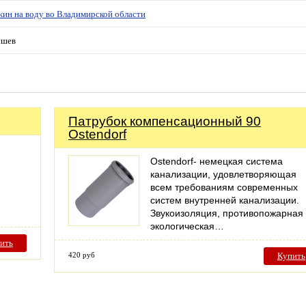
жин на воду во Владимирской области
ышев
Патрубок компенсационный 90
Ostendorf
Ostendorf- немецкая система
канализации, удовлетворяющая
всем требованиям современных
систем внутренней канализации.
Звукоизоляция, противопожарная
экологическая…
ить
420 руб
Купить