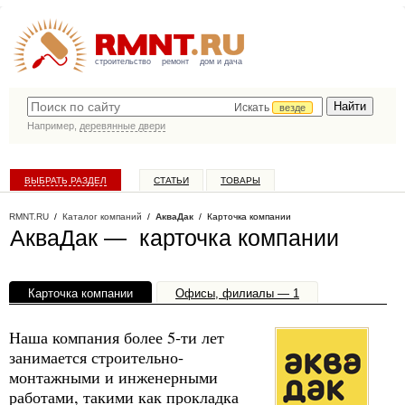
строительство
ремонт
дом и дача
Искать
везде
Например,
деревянные двери
ВЫБРАТЬ РАЗДЕЛ
СТАТЬИ
ТОВАРЫ
КАТАЛОГ КОМПАНИЙ
RMNT.RU
/
Каталог компаний
/
АкваДак
/ Карточка компании
АкваДак — карточка компании
Карточка компании
Офисы, филиалы — 1
Наша компания более 5-ти лет
занимается строительно-
монтажными и инженерными
работами, такими как прокладка