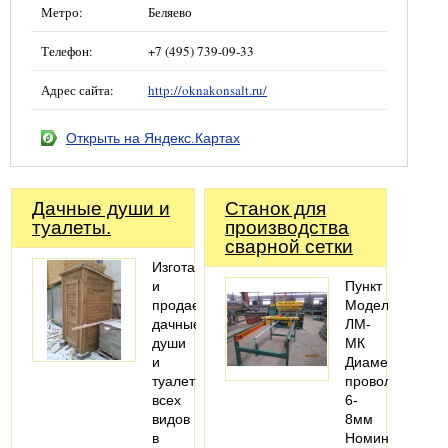
Метро:
Беляево
Телефон:
+7 (495) 739-09-33
Адрес сайта:
http://oknakonsalt.ru/
Открыть на Яндекс.Картах
Дачные души и
Станок для
туалеты.
производства
сварной сетки
Изготавливаем
и
Пункт
продаем
Модель
дачные
ЛМ-
души
МК
и
Диаметр
туалеты
проволоки
всех
6-
видов
8мм
в
Номинальное