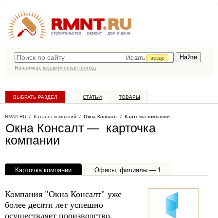
строительство
ремонт
дом и дача
Искать
везде
Например,
керамическая плитка
ВЫБРАТЬ РАЗДЕЛ
СТАТЬИ
ТОВАРЫ
КАТАЛОГ КОМПАНИЙ
RMNT.RU
/
Каталог компаний
/
Окна Консалт
/ Карточка компании
Окна Консалт — карточка
компании
Карточка компании
Офисы, филиалы — 1
Компания "Окна Консалт" уже
более десяти лет успешно
осуществляет производство,