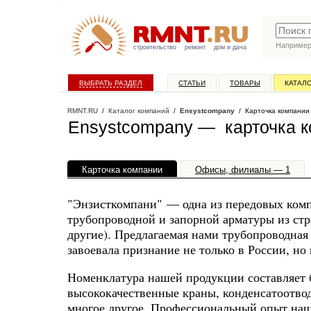
Наприме
строительство
ремонт
дом и дача
ВЫБРАТЬ РАЗДЕЛ
СТАТЬИ
ТОВАРЫ
КАТАЛ
RMNT.RU
/
Каталог компаний
/
Ensystcompany
/ Карточка компании
Ensystcompany — карточка 
Карточка компании
Офисы, филиалы — 1
"Энзисткомпани" — одна из передовых комп
трубопроводной и запорной арматуры из ст
другие). Предлагаемая нами трубопроводная
завоевала признание не только в России, но 
Номенклатура нашей продукции составляет 
высококачественные краны, конденсатоотво
многое другое. Профессиональный опыт на