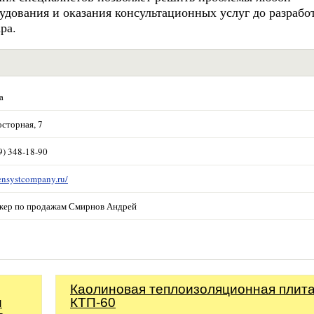
дования и оказания консультационных услуг до разрабо
ра.
а
осторная, 7
9) 348-18-90
/ensystcompany.ru/
жер по продажам Смирнов Андрей
Каолиновая теплоизоляционная плит
и
КТП-60