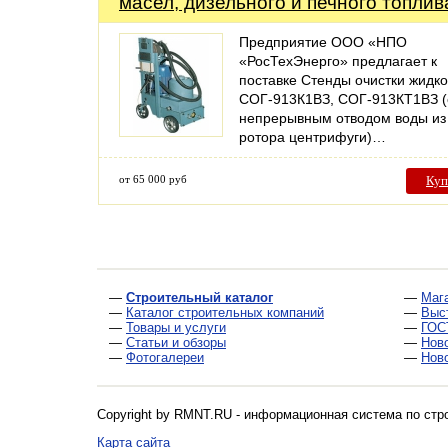
масел, дизельного и печного топлив
Предприятие ООО «НПО
«РосТехЭнерго» предлагает к
поставке Стенды очистки жидк
СОГ-913К1ВЗ, СОГ-913КТ1ВЗ (
непрерывным отводом воды из
ротора центрифуги)…
от 65 000 руб
Куп
—
Строительный каталог
—
Маг
—
Каталог строительных компаний
—
Выс
—
Товары и услуги
—
ГОС
—
Статьи и обзоры
—
Нов
—
Фотогалереи
—
Нов
Copyright by RMNT.RU - информационная система по
стр
Карта сайта