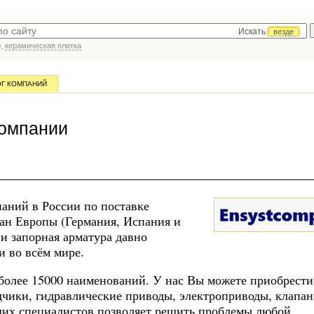
Искать
везде
р,
керамическая плитка
ОГ КОМПАНИЙ
компании
аний в России по поставке
ран Европы (Германия, Испания и
 и запорная арматура давно
и во всём мире.
более 15000 наименований. У нас Вы можете приобрести
дчики, гидравлические приводы, электроприводы, клапа
ших специалистов позволяет решить проблемы любой