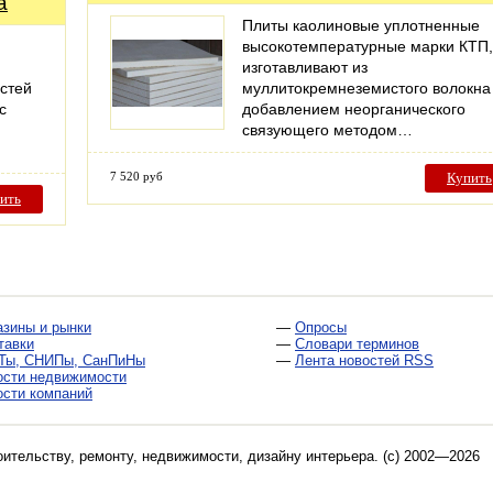
а
Плиты каолиновые уплотненные
высокотемпературные марки КТП,
изготавливают из
остей
муллитокремнеземистого волокна
с
добавлением неорганического
связующего методом…
7 520 руб
Купить
ить
азины и рынки
—
Опросы
тавки
—
Словари терминов
Ты, СНИПы, СанПиНы
—
Лента новостей RSS
ости недвижимости
ости компаний
оительству, ремонту, недвижимости, дизайну интерьера
. (c) 2002—2026