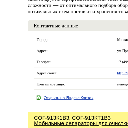
сложности — от оптимального подбора обору
оптимальных схем поставки и хранения това
Контактные данные
Город:
Москв
Адрес:
ул. Пр
Телефон:
+7 (49
Адрес сайта:
http:/
Контактное лицо:
менед
Открыть на Яндекс.Картах
СОГ-913К1ВЗ, СОГ-913КТ1ВЗ
Мобильные сепараторы для очистк