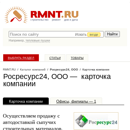
строительство
ремонт
дом и дача
Искать
везде
Например,
тепловые пушки
ВЫБРАТЬ РАЗДЕЛ
СТАТЬИ
ТОВАРЫ
КАТАЛОГ КОМПАНИЙ
RMNT.RU
/
Каталог компаний
/
Росресурс24, ООО
/ Карточка компании
Росресурс24, ООО — карточка
компании
Карточка компании
Офисы, филиалы — 1
Осуществляем продажу с
автодоставкой сыпучих
строительных материалов,