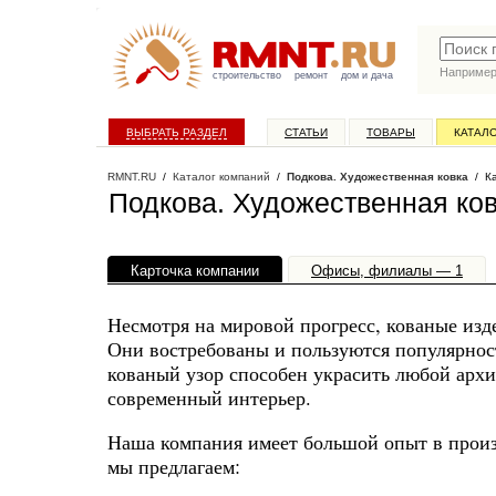
Наприме
строительство
ремонт
дом и дача
ВЫБРАТЬ РАЗДЕЛ
СТАТЬИ
ТОВАРЫ
КАТАЛ
RMNT.RU
/
Каталог компаний
/
Подкова. Художественная ковка
/ Ка
Подкова. Художественная ко
Карточка компании
Офисы, филиалы — 1
Несмотря на мировой прогресс, кованые изде
Они востребованы и пользуются популярнос
кованый узор способен украсить любой архи
современный интерьер.
Наша компания имеет большой опыт в произ
мы предлагаем: