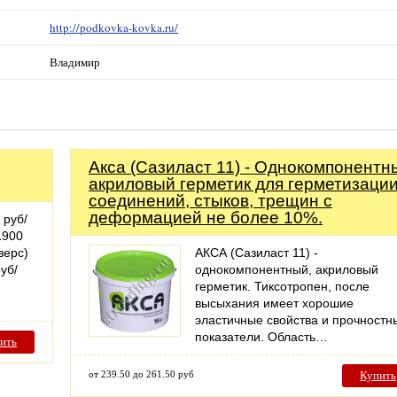
http://podkovka-kovka.ru/
Владимир
Акса (Сазиласт 11) - Однокомпонентн
акриловый герметик для герметизаци
соединений, стыков, трещин с
деформацией не более 10%.
 руб/
1900
верс)
АКСА (Сазиласт 11) -
уб/
однокомпонентный, акриловый
герметик. Тиксотропен, после
высыхания имеет хорошие
эластичные свойства и прочностн
показатели. Область…
ить
от 239.50 до 261.50 руб
Купить