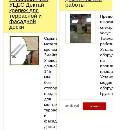
УЦБС Дектай
работы
крепеж для
террасной и
Предоставляе
фасадной
широкий
доски
спектр
услуг:
Скрытый
Такелажные
металлический
работы;
крепеж
Установка
Змейка-
оборудования
Универсал
на
длиной
производствен
145
площадях;
мм
Установка
без
медицинского
стопора
оборудования;
предназначен
Грузоподъемн
для
монтажа
от 18 руб
Купить
террасной
и
фасадной
доски