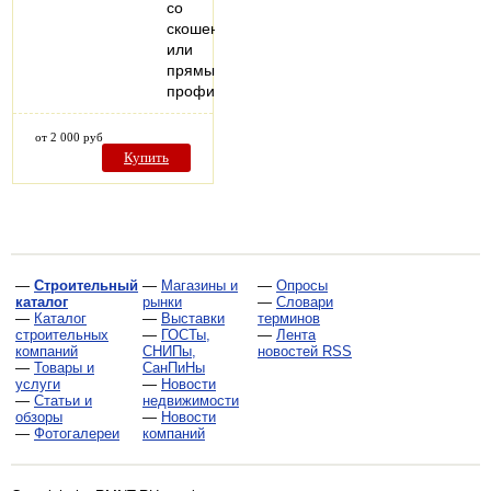
со
скошенным
или
прямым
профилем…
от 2 000 руб
Купить
—
Строительный
—
Магазины и
—
Опросы
каталог
рынки
—
Словари
—
Каталог
—
Выставки
терминов
строительных
—
ГОСТы,
—
Лента
компаний
СНИПы,
новостей RSS
—
Товары и
СанПиНы
услуги
—
Новости
—
Статьи и
недвижимости
обзоры
—
Новости
—
Фотогалереи
компаний