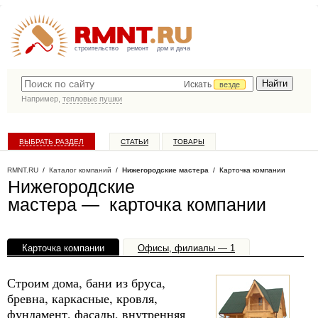
строительство
ремонт
дом и дача
Искать
везде
Например,
тепловые пушки
ВЫБРАТЬ РАЗДЕЛ
СТАТЬИ
ТОВАРЫ
КАТАЛОГ КОМПАНИЙ
RMNT.RU
/
Каталог компаний
/
Нижегородские мастера
/ Карточка компании
Нижегородские
мастера — карточка компании
Карточка компании
Офисы, филиалы — 1
Строим дома, бани из бруса,
бревна, каркасные, кровля,
фундамент, фасады, внутренняя