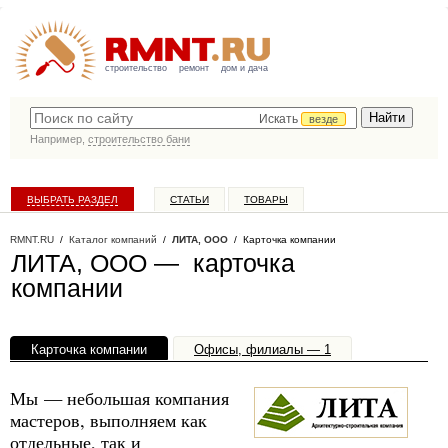
строительство
ремонт
дом и дача
Искать
везде
Например,
строительство бани
ВЫБРАТЬ РАЗДЕЛ
СТАТЬИ
ТОВАРЫ
КАТАЛОГ КОМПАНИЙ
RMNT.RU
/
Каталог компаний
/
ЛИТА, ООО
/ Карточка компании
ЛИТА, ООО — карточка
компании
Карточка компании
Офисы, филиалы — 1
Мы — небольшая компания
мастеров, выполняем как
отдельные, так и