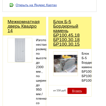
Открыть на Яндекс.Картах
Межкомнатная
Блок Б-5
дверь Квадро
Бордюрный
14
камень
БР100.45.18
БР100.30.18
Изготовление
БР100.30.15
нестандартных
размеров
по
Блок
высоте
Б-5
до
Бордюрный
2300
камень
мм.,
БР100.45.18
по
БР100.30.18
ширине
БР100.30.15
до
950
от 550 руб
Купить
мм./
пленка
со