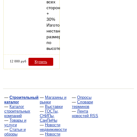
всех
сторон
+
30%
Изготовление
нестандартных
размеров
по
высоте…
12 000 руб
Купить
—
Строительный
—
Магазины и
—
Опросы
каталог
рынки
—
Словари
—
Каталог
—
Выставки
терминов
строительных
—
ГОСТы,
—
Лента
компаний
СНИПы,
новостей RSS
—
Товары и
СанПиНы
услуги
—
Новости
—
Статьи и
недвижимости
обзоры
—
Новости