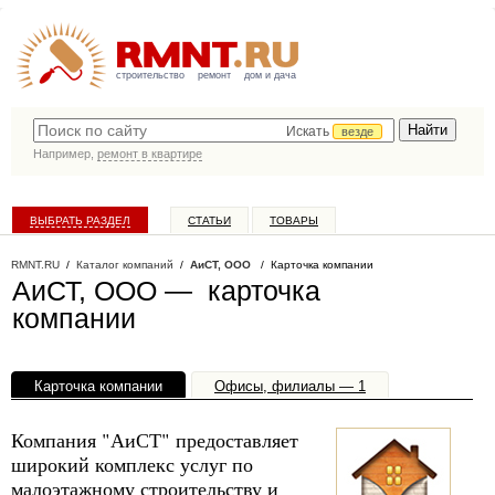
строительство
ремонт
дом и дача
Искать
везде
Например,
ремонт в квартире
ВЫБРАТЬ РАЗДЕЛ
СТАТЬИ
ТОВАРЫ
КАТАЛОГ КОМПАНИЙ
RMNT.RU
/
Каталог компаний
/
АиСТ, ООО
/ Карточка компании
АиСТ, ООО — карточка
компании
Карточка компании
Офисы, филиалы — 1
Компания "АиСТ" предоставляет
широкий комплекс услуг по
малоэтажному строительству и