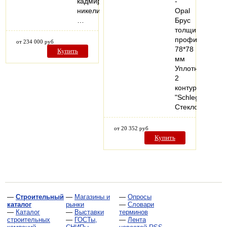
кадмирования,
-
никелирования,
Opal
…
Брус
толщиной
профиля
от 234 000 руб
78*78
Купить
мм
Уплотнитель
2
контура
"Schlegel"
Стеклопакет…
от 20 352 руб
Купить
—
Строительный
—
Магазины и
—
Опросы
каталог
рынки
—
Словари
—
Каталог
—
Выставки
терминов
строительных
—
ГОСТы,
—
Лента