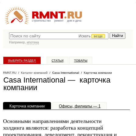
строительство
ремонт
дом и дача
Искать
везде
Например,
ипотека
ВЫБРАТЬ РАЗДЕЛ
СТАТЬИ
ТОВАРЫ
КАТАЛОГ КОМПАНИЙ
RMNT.RU
/
Каталог компаний
/
Casa International
/ Карточка компании
Casa International — карточка
компании
Карточка компании
Офисы, филиалы — 1
Основными направлениями деятельности
холдинга являются: разработка концепций
проектирования, девелопмент, реконструкция и