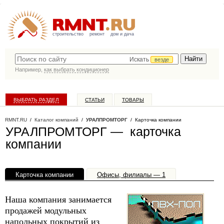
строительство
ремонт
дом и дача
Искать
везде
Например,
как выбрать кондиционер
ВЫБРАТЬ РАЗДЕЛ
СТАТЬИ
ТОВАРЫ
КАТАЛОГ КОМПАНИЙ
RMNT.RU
/
Каталог компаний
/
УРАЛПРОМТОРГ
/ Карточка компании
УРАЛПРОМТОРГ — карточка
компании
Карточка компании
Офисы, филиалы — 1
Наша компания занимается
продажей модульных
напольных покрытий из