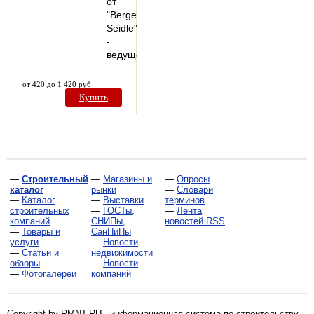
от
"Berger-
Seidle"
-
ведущего…
от 420 до 1 420 руб
Купить
—
Строительный
—
Магазины и
—
Опросы
каталог
рынки
—
Словари
—
Каталог
—
Выставки
терминов
строительных
—
ГОСТы,
—
Лента
компаний
СНИПы,
новостей RSS
—
Товары и
СанПиНы
услуги
—
Новости
—
Статьи и
недвижимости
обзоры
—
Новости
—
Фотогалереи
компаний
Copyright by RMNT.RU - информационная система по
строительству,