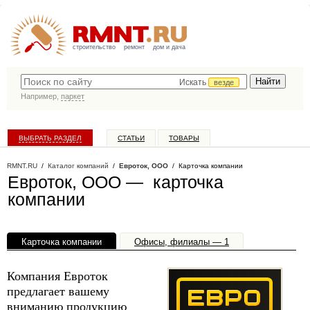
строительство
ремонт
дом и дача
Искать
везде
Например,
паркет
ВЫБРАТЬ РАЗДЕЛ
СТАТЬИ
ТОВАРЫ
КАТАЛОГ КОМПАНИЙ
RMNT.RU
/
Каталог компаний
/
Евроток, ООО
/ Карточка компании
Евроток, ООО — карточка
компании
Карточка компании
Офисы, филиалы — 1
Компания Евроток
предлагает вашему
вниманию продукцию