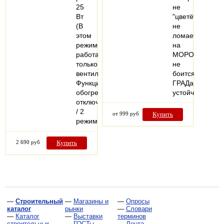
25
не
Вт
"цветёт"
(В
не
этом
ломается
режиме
на
работает
МОРОЗе,
только
не
вентилятор.
боится
Функция
ГРАДа!
обогрева
устойчив…
отключена)
/ 2
от 999 руб
Купить
режим…
2 690 руб
Купить
—
Строительный
—
Магазины и
—
Опросы
каталог
рынки
—
Словари
—
Каталог
—
Выставки
терминов
строительных
—
ГОСТы,
—
Лента