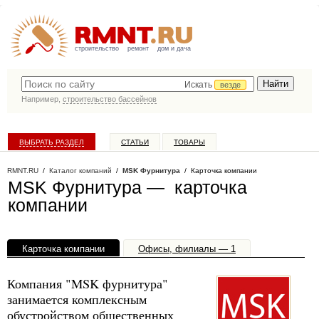
строительство
ремонт
дом и дача
Искать
везде
Например,
строительство бассейнов
ВЫБРАТЬ РАЗДЕЛ
СТАТЬИ
ТОВАРЫ
КАТАЛОГ КОМПАНИЙ
RMNT.RU
/
Каталог компаний
/
MSK Фурнитура
/ Карточка компании
MSK Фурнитура — карточка
компании
Карточка компании
Офисы, филиалы — 1
Компания "MSK фурнитура"
занимается комплексным
обустройством общественных