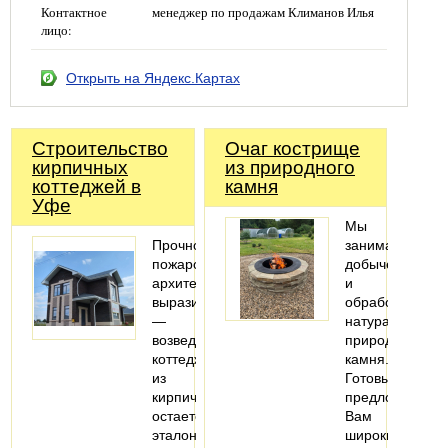
Контактное
менеджер по продажам Климанов Илья
лицо:
Открыть на Яндекс.Картах
Строительство
Очаг кострище
кирпичных
из природного
коттеджей в
камня
Уфе
Мы
Прочность,
занимаемся
пожаробезопасность,
добычей
архитектурная
и
выразительность
обработкой
—
натурального
возведение
природного
коттеджей
камня.
из
Готовы
кирпича
предложить
остается
Вам
эталоном
широкий