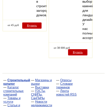
в
выбор
строительстве
камней
загородных
для
домов.
ландшафтного
дизайна.
У
от 45 руб
Купить
нас
полный
ассортимент…
от 38 000 руб
Купить
—
Строительный
—
Магазины и
—
Опросы
каталог
рынки
—
Словари
—
Каталог
—
Выставки
терминов
строительных
—
ГОСТы,
—
Лента
компаний
СНИПы,
новостей RSS
—
Товары и
СанПиНы
услуги
—
Новости
—
Статьи и
недвижимости