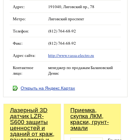
Адрес:
191040, Лиговский пр., 78
Метро:
Лиговский проспект
Телефон:
(812) 764-68-92
Факс:
(812) 764-68-92
Адрес сайта:
http://www.vassa-electro.ru
Контактное
менеджер по продажам Балановский
лицо:
Денис
Открыть на Яндекс.Картах
Лазерный 3D
Приемка,
датчик LZR-
скупка ЛКМ,
S600 защиты
краски, грунт-
ценностей и
эмали
зданий от краж,
вандализма и