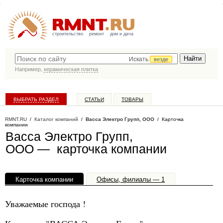
строительство
ремонт
дом и дача
Искать
везде
Например,
керамическая плитка
ВЫБРАТЬ РАЗДЕЛ
СТАТЬИ
ТОВАРЫ
КАТАЛОГ КОМПАНИЙ
RMNT.RU
/
Каталог компаний
/
Васса Электро Групп, ООО
/ Карточка
компании
Васса Электро Групп,
ООО — карточка компании
Карточка компании
Офисы, филиалы — 1
Уважаемые господа !