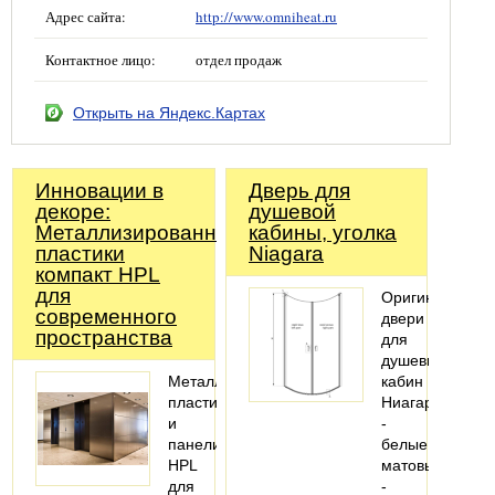
Адрес сайта:
http://www.omniheat.ru
Контактное лицо:
отдел продаж
Открыть на Яндекс.Картах
Инновации в
Дверь для
декоре:
душевой
Металлизированные
кабины, уголка
пластики
Niagara
компакт HPL
для
Оригинальные
современного
двери
пространства
для
душевых
Металлизированные
кабин
пластики
Ниагара
и
-
панели
белые
HPL
матовые
для
-