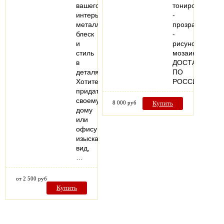
вашего
тонированные
интерьера:
-
металлический
прозрачные
блеск
-
и
рисунок
стиль
мозаика
в
ДОСТАВКА
деталях.
ПО
Хотите
РОССИИ
придать
своему
8 000 руб
Купить
дому
или
офису
изысканный
вид,
…
от 2 500 руб
Купить