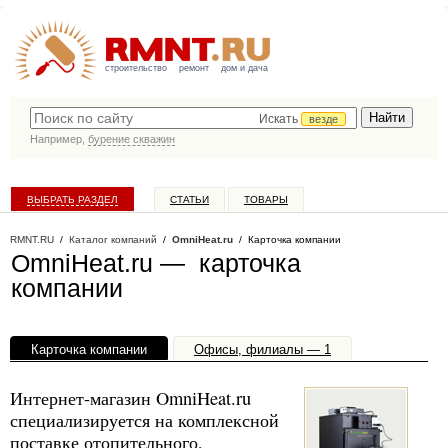
строительство
ремонт
дом и дача
Искать
везде
Например,
бурение скважин
ВЫБРАТЬ РАЗДЕЛ
СТАТЬИ
ТОВАРЫ
КАТАЛОГ КОМПАНИЙ
RMNT.RU
/
Каталог компаний
/
OmniHeat.ru
/ Карточка компании
OmniHeat.ru — карточка
компании
Карточка компании
Офисы, филиалы — 1
Интернет-магазин OmniHeat.ru
специализируется на комплексной
поставке отопительного,