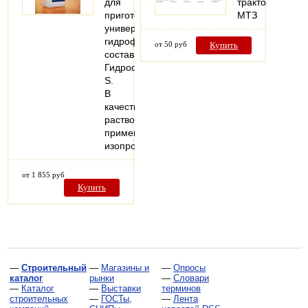
для
тракторов
приготовления
МТЗ
универсального
гидрофобизирующего
от 50 руб
Купить
состава
ГидрофобNeo-
S.
В
качестве
растворителя
применяется
изопропиловый…
от 1 855 руб
Купить
—
Строительный
—
Магазины и
—
Опросы
каталог
рынки
—
Словари
—
Каталог
—
Выставки
терминов
строительных
—
ГОСТы,
—
Лента