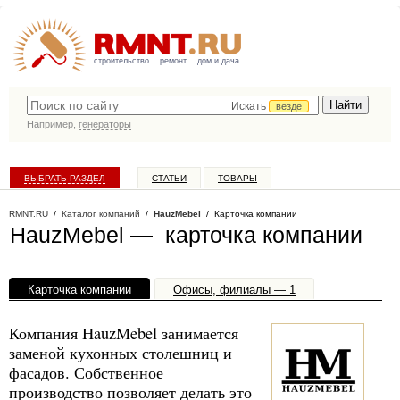
строительство
ремонт
дом и дача
Искать
везде
Например,
генераторы
ВЫБРАТЬ РАЗДЕЛ
СТАТЬИ
ТОВАРЫ
КАТАЛОГ КОМПАНИЙ
RMNT.RU
/
Каталог компаний
/
HauzMebel
/ Карточка компании
HauzMebel — карточка компании
Карточка компании
Офисы, филиалы — 1
Компания HauzMebel занимается
заменой кухонных столешниц и
фасадов. Собственное
производство позволяет делать это