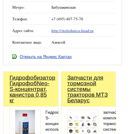
Метро:
Бабушкинская
Телефон:
+7 (495) 407-75-70
Адрес сайта:
http://stoleshnica-fasad.ru
Контактное лицо:
Алексей
Открыть на Яндекс.Картах
Гидрофобизатор
Запчасти для
ГидрофобNeo-
тормозной
S-концентрат,
системы
канистра 0,85
тракторов МТЗ
кг
Беларус
ГидрофобNeo-
запчасти,
S-
комплектующи
концентрат
тормозной
используется
системы