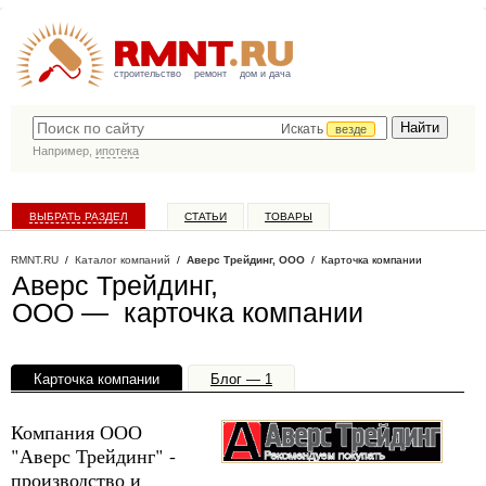
строительство
ремонт
дом и дача
Искать
везде
Например,
ипотека
ВЫБРАТЬ РАЗДЕЛ
СТАТЬИ
ТОВАРЫ
КАТАЛОГ КОМПАНИЙ
RMNT.RU
/
Каталог компаний
/
Аверс Трейдинг, ООО
/ Карточка компании
Аверс Трейдинг,
ООО — карточка компании
Карточка компании
Блог — 1
Офисы, филиалы — 1
Компания ООО
"Аверс Трейдинг" -
производство и