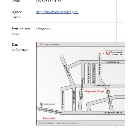
Факс:
(495) 545-01-81
Адрес
http://www.averstrading.ru/
сайта:
Контактное
Владимир
лицо:
Как
добраться: