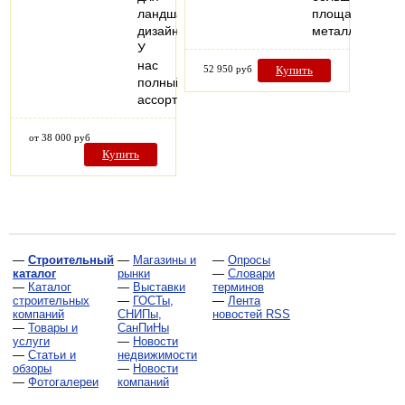
ландшафтного
площади,
дизайна.
металлически
У
нас
52 950 руб
Купить
полный
ассортимент…
от 38 000 руб
Купить
—
Строительный
—
Магазины и
—
Опросы
каталог
рынки
—
Словари
—
Каталог
—
Выставки
терминов
строительных
—
ГОСТы,
—
Лента
компаний
СНИПы,
новостей RSS
—
Товары и
СанПиНы
услуги
—
Новости
—
Статьи и
недвижимости
обзоры
—
Новости
—
Фотогалереи
компаний