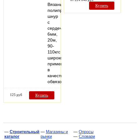
Вязаный
Купить
полипропиленовый
шнур
с
сердечником
6мм,
20м,
90-
110кгс
широко
применяется
в
качестве
обвязочного…
125 руб
Купить
—
Строительный
—
Магазины и
—
Опросы
каталог
рынки
—
Словари