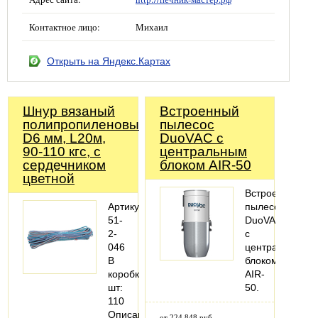
Контактное лицо:
Михаил
Открыть на Яндекс.Картах
Шнур вязаный
Встроенный
полипропиленовый,
пылесос
D6 мм, L20м,
DuoVAC с
90-110 кгс, с
центральным
сердечником
блоком AIR-50
цветной
Встроенный
Артикул:
пылесос
51-
DuoVAC
2-
с
046
центральным
В
блоком
коробке,
AIR-
шт:
50.
110
Описание:
от 224 848 руб