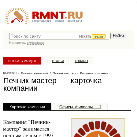
строительство
ремонт
дом и дача
Искать
везде
Например,
смесители
ВЫБРАТЬ РАЗДЕЛ
СТАТЬИ
ТОВАРЫ
КАТАЛОГ КОМПАНИЙ
RMNT.RU
/
Каталог компаний
/
Печник-мастер
/ Карточка компании
Печник-мастер — карточка
компании
Карточка компании
Офисы, филиалы — 1
Компания "Печник-
мастер" занимается
печным делом с 1997