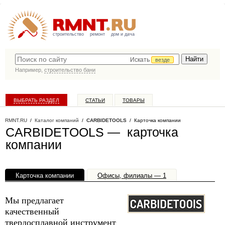
строительство
ремонт
дом и дача
Искать
везде
Например,
строительство бани
ВЫБРАТЬ РАЗДЕЛ
СТАТЬИ
ТОВАРЫ
КАТАЛОГ КОМПАНИЙ
RMNT.RU
/
Каталог компаний
/
CARBIDETOOLS
/ Карточка компании
CARBIDETOOLS — карточка
компании
Карточка компании
Офисы, филиалы — 1
Мы предлагает
качественный
твердосплавной инструмент