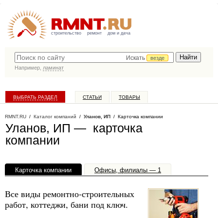
строительство
ремонт
дом и дача
Искать
везде
Например,
ламинат
ВЫБРАТЬ РАЗДЕЛ
СТАТЬИ
ТОВАРЫ
КАТАЛОГ КОМПАНИЙ
RMNT.RU
/
Каталог компаний
/
Уланов, ИП
/ Карточка компании
Уланов, ИП — карточка
компании
Карточка компании
Офисы, филиалы — 1
Все виды ремонтно-строительных
работ, коттеджи, бани под ключ.