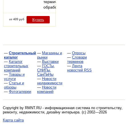
термической
обработке…
от 409 руб
Купить
—
Строительный
—
Магазины и
—
Опросы
каталог
рынки
—
Словари
—
Каталог
—
Выставки
терминов
строительных
—
ГОСТы,
—
Лента
компаний
СНИПы,
новостей RSS
—
Товары и
СанПиНы
услуги
—
Новости
—
Статьи и
недвижимости
обзоры
—
Новости
—
Фотогалереи
компаний
Copyright by RMNT.RU - информационная система по
строительству,
ремонту, недвижимости, дизайну интерьера
. (c) 2002—2026
Карта сайта