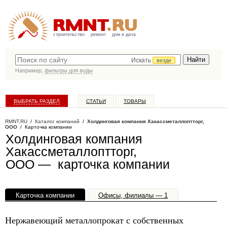
строительство
ремонт
дом и дача
Искать
везде
Например,
фильтры для воды
ВЫБРАТЬ РАЗДЕЛ
СТАТЬИ
ТОВАРЫ
КАТАЛОГ КОМПАНИЙ
RMNT.RU
/
Каталог компаний
/
Холдинговая компания Хакассметаллоптторг,
ООО
/ Карточка компании
Холдинговая компания
Хакассметаллоптторг,
ООО — карточка компании
Карточка компании
Офисы, филиалы — 1
Нержавеющий металлопрокат с собственных