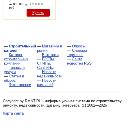
от 850 000 до 1 950 000
руб
Купить
—
Строительный
—
Магазины и
—
Опросы
каталог
рынки
—
Словари
—
Каталог
—
Выставки
терминов
строительных
—
ГОСТы,
—
Лента
компаний
СНИПы,
новостей RSS
—
Товары и
СанПиНы
услуги
—
Новости
—
Статьи и
недвижимости
обзоры
—
Новости
—
Фотогалереи
компаний
Copyright by RMNT.RU - информационная система по
строительству,
ремонту, недвижимости, дизайну интерьера
. (c) 2002—2026
Карта сайта