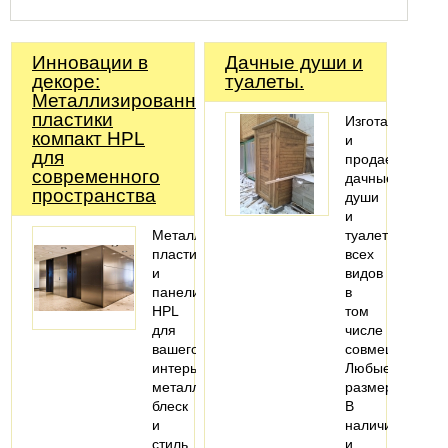
Инновации в
Дачные души и
декоре:
туалеты.
Металлизированные
пластики
Изготавливаем
компакт HPL
и
для
продаем
современного
дачные
пространства
души
и
Металлизированные
туалеты
пластики
всех
и
видов
панели
в
HPL
том
для
числе
вашего
совмещенные.
интерьера:
Любые
металлический
размеры.
блеск
В
и
наличии
стиль
и