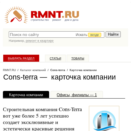
строительство
ремонт
дом и дача
Искать
везде
Например,
ремонт в квартире
ВЫБРАТЬ РАЗДЕЛ
СТАТЬИ
ТОВАРЫ
КАТАЛОГ КОМПАНИЙ
RMNT.RU
/
Каталог компаний
/
Cons-terra
/ Карточка компании
Cons-terra — карточка компании
Карточка компании
Офисы, филиалы — 1
Строительная компания Cons-Terra
вот уже более 5 лет успешно
создает эксклюзивные и
эстетически красивые решения