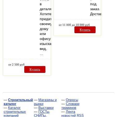
в
под
деталях.
заказ.
Хотите
Доставка.
придать
своему
от 11 000 до 18 000 руб
дому
Купить
или
офису
изысканный
вид,
…
от 2 500 руб
Купить
—
Строительный
—
Магазины и
—
Опросы
каталог
рынки
—
Словари
—
Каталог
—
Выставки
терминов
строительных
—
ГОСТы,
—
Лента
компаний
СНИПы,
новостей RSS