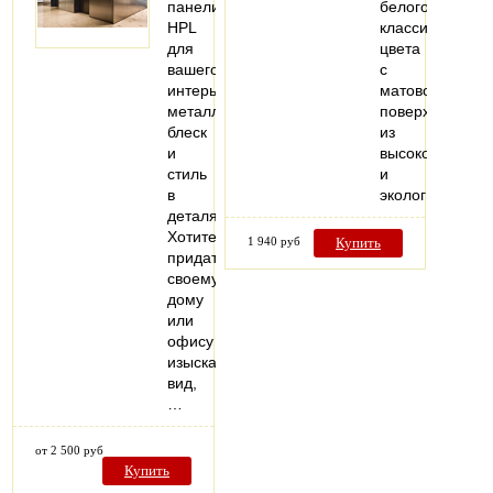
панели
белого
HPL
классического
для
цвета
вашего
с
интерьера:
матовой
металлический
поверхностью,
блеск
из
и
высокопрочног
стиль
и
в
экологически…
деталях.
Хотите
1 940 руб
Купить
придать
своему
дому
или
офису
изысканный
вид,
…
от 2 500 руб
Купить