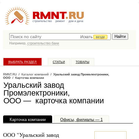
строительство
ремонт
дом и дача
Искать
везде
Например,
строительство бани
ВЫБРАТЬ РАЗДЕЛ
СТАТЬИ
ТОВАРЫ
КАТАЛОГ КОМПАНИЙ
RMNT.RU
/
Каталог компаний
/
Уральский завод Промэлектроники,
ООО
/ Карточка компании
Уральский завод
Промэлектроники,
ООО — карточка компании
Карточка компании
Офисы, филиалы — 1
ООО "Уральский завод