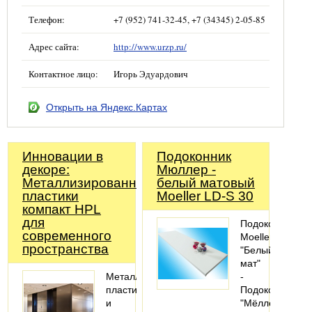
Телефон:
+7 (952) 741-32-45, +7 (34345) 2-05-85
Адрес сайта:
http://www.urzp.ru/
Контактное лицо:
Игорь Эдуардович
Открыть на Яндекс.Картах
Инновации в
Подоконник
декоре:
Мюллер -
Металлизированные
белый матовый
пластики
Moeller LD-S 30
компакт HPL
для
Подоконник
современного
Moeller
пространства
"Белый
мат"
Металлизированные
-
пластики
Подоконник
и
"Мёллер"