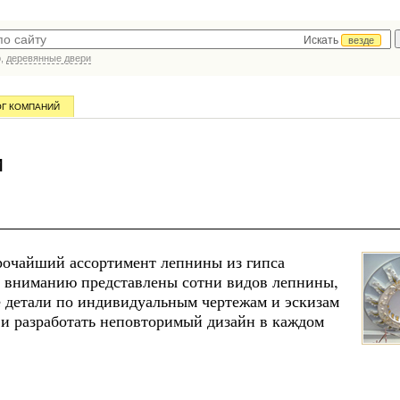
Искать
везде
р,
деревянные двери
ОГ КОМПАНИЙ
и
рочайший ассортимент лепнины из гипса
у вниманию представлены сотни видов лепнины,
е детали по индивидуальным чертежам и эскизам
 и разработать неповторимый дизайн в каждом