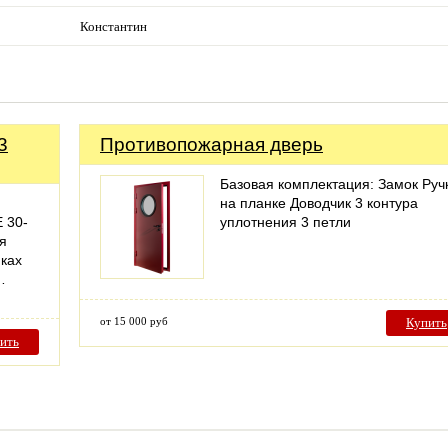
Константин
3
Противопожарная дверь
Базовая комплектация: Замок Руч
на планке Доводчик 3 контура
 30-
уплотнения 3 петли
я
нках
…
от 15 000 руб
Купить
ить