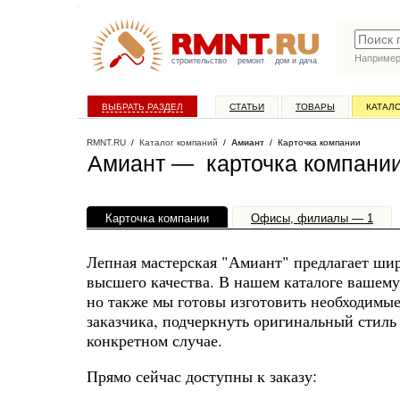
Наприме
строительство
ремонт
дом и дача
ВЫБРАТЬ РАЗДЕЛ
СТАТЬИ
ТОВАРЫ
КАТАЛ
RMNT.RU
/
Каталог компаний
/
Амиант
/ Карточка компании
Амиант — карточка компани
Карточка компании
Офисы, филиалы — 1
Лепная мастерская "Амиант" предлагает ши
высшего качества. В нашем каталоге вашем
но также мы готовы изготовить необходимы
заказчика, подчеркнуть оригинальный стиль
конкретном случае.
Прямо сейчас доступны к заказу: