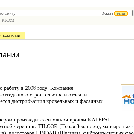
Искать
везде
р,
ипотека
ОГ КОМПАНИЙ
пании
 работу в 2008 году. Компания
коттеджного строительства и отделки.
ется дистрибьюция кровельных и фасадных
тнером производителей мягкой кровли KATEPAL
тной черепицы TILCOR (Новая Зеландия), мансардных 
а), водостоков LINDAB (Швеция), фиброцементных фа