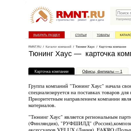
Наприме
строительство
ремонт
дом и дача
ВЫБРАТЬ РАЗДЕЛ
СТАТЬИ
ТОВАРЫ
КАТАЛ
RMNT.RU
/
Каталог компаний
/
Тюнинг Хаус
/ Карточка компании
Тюнинг Хаус — карточка ком
Карточка компании
Офисы, филиалы — 1
Группа компаний "Тюнинг Хаус" начала свою
специализируется на поставках товаров для 
Приоритетным направлением компании явля
материалов.
"Тюнинг Хаус" является региональным пар
(Финляндия), "РУФШИЛД" (Россия),компози
аксессуаров VELUX (Дания), FAKRO (Польш