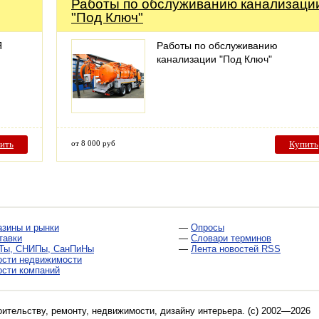
Работы по обслуживанию канализаци
"Под Ключ"
Я
Работы по обслуживанию
канализации "Под Ключ"
ить
от 8 000 руб
Купить
азины и рынки
—
Опросы
тавки
—
Словари терминов
Ты, СНИПы, СанПиНы
—
Лента новостей RSS
ости недвижимости
ости компаний
оительству, ремонту, недвижимости, дизайну интерьера
. (c) 2002—2026