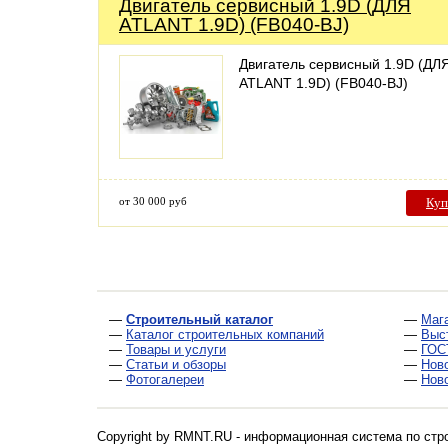
Двигатель сервисный 1.9D (ДЛЯ
ATLANT 1.9D) (FB040-BJ)
Двигатель сервисный 1.9D (ДЛ
ATLANT 1.9D) (FB040-BJ)
от 30 000 руб
Куп
—
Строительный каталог
—
Маг
—
Каталог строительных компаний
—
Выс
—
Товары и услуги
—
ГОС
—
Статьи и обзоры
—
Нов
—
Фотогалереи
—
Нов
Copyright by RMNT.RU - информационная система по
стр