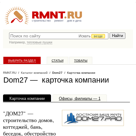
строительство
ремонт
дом и дача
Искать
везде
Например,
тепловые пушки
ВЫБРАТЬ РАЗДЕЛ
СТАТЬИ
ТОВАРЫ
КАТАЛОГ КОМПАНИЙ
RMNT.RU
/
Каталог компаний
/
Dom27
/ Карточка компании
Dom27 — карточка компании
Карточка компании
Офисы, филиалы — 1
"ДОМ27" —
строительство домов,
коттеджей, бань,
беседок, обустройство