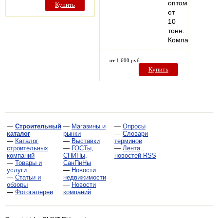
оптом
Купить
от
10
тонн.
Компания…
от 1 600 руб
Купить
—
Строительный
—
Магазины и
—
Опросы
каталог
рынки
—
Словари
—
Каталог
—
Выставки
терминов
строительных
—
ГОСТы,
—
Лента
компаний
СНИПы,
новостей RSS
—
Товары и
СанПиНы
услуги
—
Новости
—
Статьи и
недвижимости
обзоры
—
Новости
—
Фотогалереи
компаний