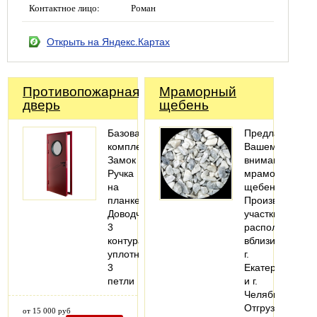
Контактное лицо:
Роман
Открыть на Яндекс.Картах
Противопожарная
Мраморный
дверь
щебень
Базовая
Предлагаем
комплектация:
Вашему
Замок
вниманию
Ручка
мраморный
на
щебень.
планке
Производствен
Доводчик
участки
3
расположены
контура
вблизи
уплотнения
г.
3
Екатеринбурга
петли
и г.
Челябинска.
Отгрузка
от 15 000 руб