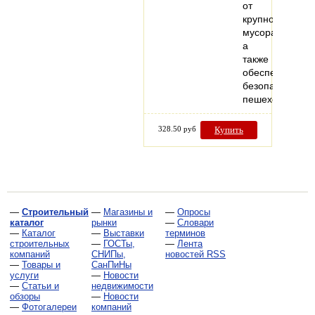
от
крупного
мусора,
а
также
обеспечивает
безопасность
пешеходов…
328.50 руб
Купить
—
Строительный
—
Магазины и
—
Опросы
каталог
рынки
—
Словари
—
Каталог
—
Выставки
терминов
строительных
—
ГОСТы,
—
Лента
компаний
СНИПы,
новостей RSS
—
Товары и
СанПиНы
услуги
—
Новости
—
Статьи и
недвижимости
обзоры
—
Новости
—
Фотогалереи
компаний