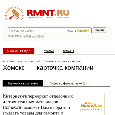
строительство
ремонт
дом и дача
Искать
везде
Например,
тепловые пушки
ВЫБРАТЬ РАЗДЕЛ
СТАТЬИ
ТОВАРЫ
КАТАЛОГ КОМПАНИЙ
RMNT.RU
/
Каталог компаний
/
Хомекс
/ Карточка компании
Хомекс — карточка компании
Карточка компании
Офисы, филиалы — 1
Интернет-гипермаркет отделочных
и строительных материалов
Homex.ru поможет Вам выбрать и
заказать товары для ремонта с