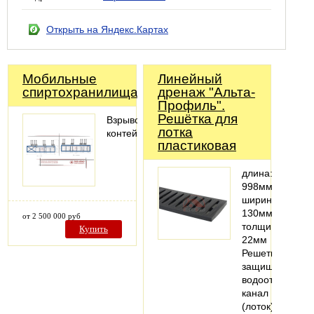
Открыть на Яндекс.Картах
Мобильные
Линейный
спиртохранилища
дренаж "Альта-
Профиль".
Решётка для
Взрывозащищенные
лотка
контейнеры
пластиковая
длина:
998мм;
ширина:
130мм;
от 2 500 000 руб
толщина:
Купить
22мм
Решетка
защищает
водоотводный
канал
(лоток)