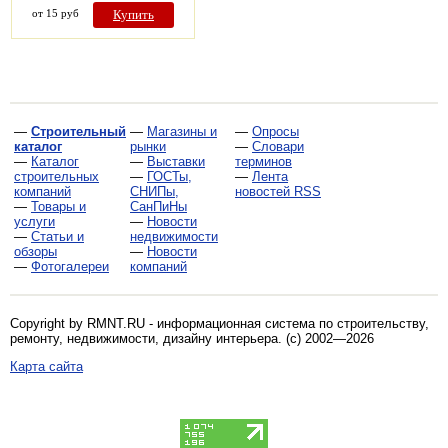
от 15 руб
Купить
—
Строительный
—
Магазины и
—
Опросы
каталог
рынки
—
Словари
—
Каталог
—
Выставки
терминов
строительных
—
ГОСТы,
—
Лента
компаний
СНИПы,
новостей RSS
—
Товары и
СанПиНы
услуги
—
Новости
—
Статьи и
недвижимости
обзоры
—
Новости
—
Фотогалереи
компаний
Copyright by RMNT.RU - информационная система по
строительству,
ремонту, недвижимости, дизайну интерьера
. (c) 2002—2026
Карта сайта