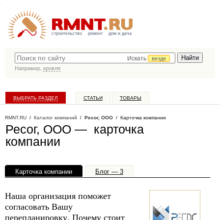
строительство
ремонт
дом и дача
Искать
везде
Например,
кровля
ВЫБРАТЬ РАЗДЕЛ
СТАТЬИ
ТОВАРЫ
КАТАЛОГ КОМПАНИЙ
RMNT.RU
/
Каталог компаний
/
Ресог, ООО
/ Карточка компании
Ресог, ООО — карточка
компании
Карточка компании
Блог — 3
Офисы, филиалы — 1
Наша организация поможет
согласовать Вашу
перепланировку. Почему стоит