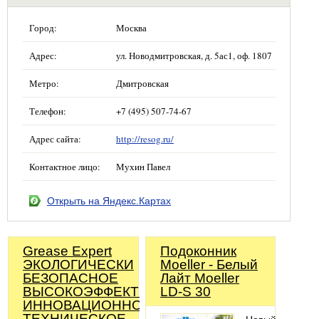
Город:
Москва
Адрес:
ул. Новодмитровская, д. 5ас1, оф. 1807
Метро:
Дмитровская
Телефон:
+7 (495) 507-74-67
Адрес сайта:
http://resog.ru/
Контактное лицо:
Мухин Павел
Открыть на Яндекс.Картах
Grease Expert
Подоконник
ЭКОЛОГИЧЕСКИ
Moeller - Белый
БЕЗОПАСНОЕ
Лайт Moeller
ВЫСОКОЭФФЕКТИВНОЕ
LD-S 30
ИННОВАЦИОННОЕ
ТЕХНИЧЕСКОЕ