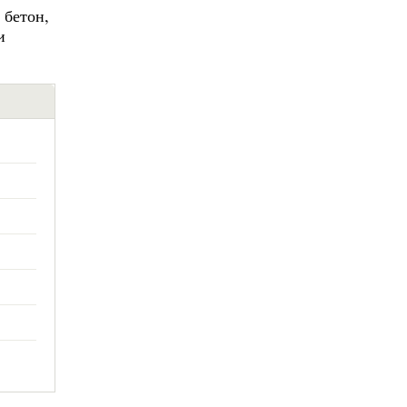
 бетон,
и