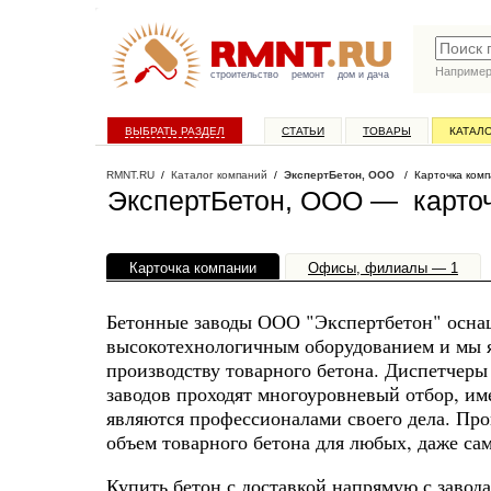
Наприме
строительство
ремонт
дом и дача
ВЫБРАТЬ РАЗДЕЛ
СТАТЬИ
ТОВАРЫ
КАТАЛ
RMNT.RU
/
Каталог компаний
/
ЭкспертБетон, ООО
/ Карточка ком
ЭкспертБетон, ООО — карто
Карточка компании
Офисы, филиалы — 1
Бетонные заводы ООО "Экспертбетон" осн
высокотехнологичным оборудованием и мы я
производству товарного бетона. Диспетчер
заводов проходят многоуровневый отбор, 
являются профессионалами своего дела. Про
объем товарного бетона для любых, даже са
Купить бетон с доставкой напрямую с заво