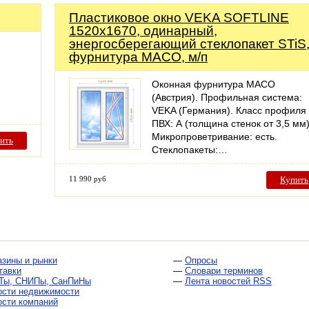
Пластиковое окно VEKA SOFTLINE
1520х1670, одинарный,
энергосберегающий стеклопакет STiS
фурнитура MACO, м/п
Оконная фурнитура MACO
(Австрия). Профильная система:
VEKA (Германия). Класс профиля
ПВХ: А (толщина стенок от 3,5 мм)
Микропроветривание: есть.
ить
Стеклопакеты:…
11 990 руб
Купить
азины и рынки
—
Опросы
тавки
—
Словари терминов
Ты, СНИПы, СанПиНы
—
Лента новостей RSS
ости недвижимости
ости компаний