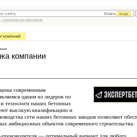
Искать
везде
р,
строительство бассейнов
ОГ КОМПАНИЙ
пании
чка компании
ащены современным
вляемся одним из лидеров по
ы и технологи наших бетонных
имеют высокую квалификацию и
изводства сети наших бетонных заводов позволяют обес
мых амбициозных объектов современного строительства.
да-производителя — оптимальный вариант для любого