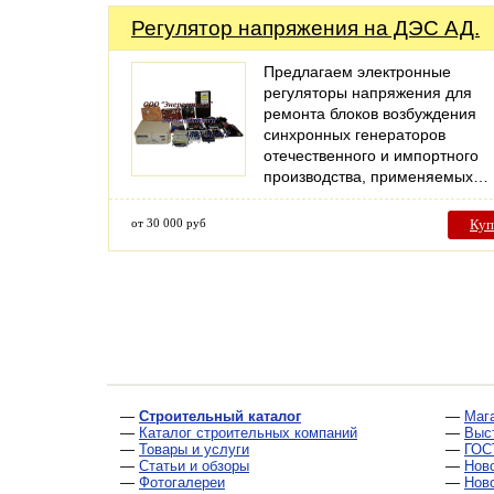
Регулятор напряжения на ДЭС АД.
Предлагаем электронные
регуляторы напряжения для
ремонта блоков возбуждения
синхронных генераторов
отечественного и импортного
производства, применяемых…
от 30 000 руб
Куп
—
Строительный каталог
—
Маг
—
Каталог строительных компаний
—
Выс
—
Товары и услуги
—
ГОС
—
Статьи и обзоры
—
Нов
—
Фотогалереи
—
Нов