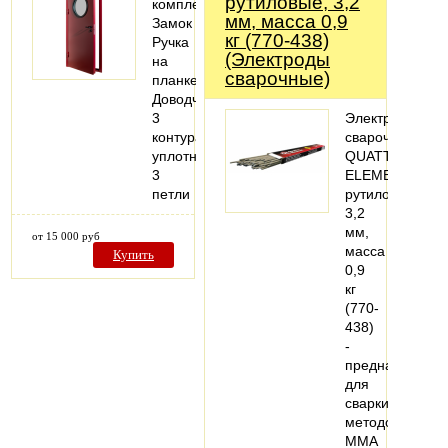
рутиловые, 3,2
комплектация:
мм, масса 0,9
Замок
кг (770-438)
Ручка
(Электроды
на
сварочные)
планке
Доводчик
3
Электроды
контура
сварочные
уплотнения
QUATTRO
3
ELEMENTI
петли
рутиловые,
3,2
мм,
от 15 000 руб
масса
Купить
0,9
кг
(770-
438)
-
предназначен
для
сварки
методом
MMA