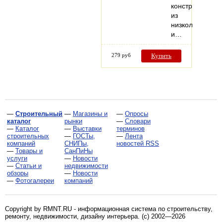
конструкций
из
низколегирова
и…
279 руб
Купить
—
Строительный
—
Магазины и
—
Опросы
каталог
рынки
—
Словари
—
Каталог
—
Выставки
терминов
строительных
—
ГОСТы,
—
Лента
компаний
СНИПы,
новостей RSS
—
Товары и
СанПиНы
услуги
—
Новости
—
Статьи и
недвижимости
обзоры
—
Новости
—
Фотогалереи
компаний
Copyright by RMNT.RU - информационная система по
строительству,
ремонту, недвижимости, дизайну интерьера
. (c) 2002—2026