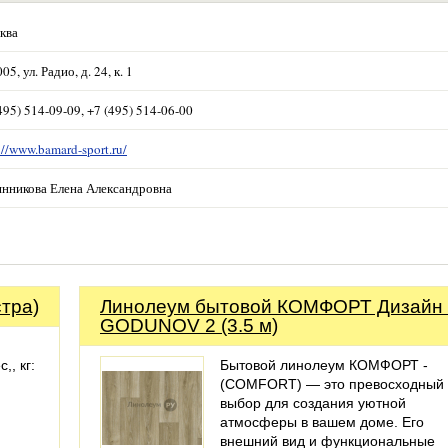
ква
05, ул. Радио, д. 24, к. 1
495) 514-09-09, +7 (495) 514-06-00
://www.bamard-sport.ru/
янникова Елена Александровна
тра)
Линолеум бытовой КОМФОРТ Дизайн 
GODUNOV 2 (3.5 м)
,, кг:
Бытовой линолеум КОМФОРТ -
(СOMFORT) — это превосходный
выбор для создания уютной
атмосферы в вашем доме. Его
внешний вид и функциональные