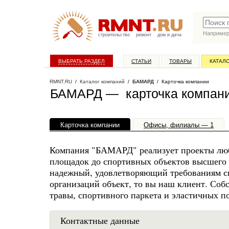
Наприме
строительство
ремонт
дом и дача
ВЫБРАТЬ РАЗДЕЛ
СТАТЬИ
ТОВАРЫ
КАТАЛ
RMNT.RU
/
Каталог компаний
/
БАМАРД
/ Карточка компании
БАМАРД — карточка компан
Карточка компании
Офисы, филиалы — 1
Компания "БАМАРД" реализует проекты люб
площадок до спортивных объектов высшего 
надежный, удовлетворяющий требованиям с
организаций объект, то вы наш клиент. Соб
травы, спортивного паркета и эластичных п
Контактные данные