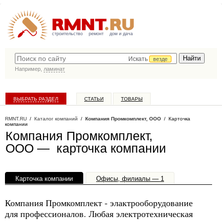
строительство
ремонт
дом и дача
Искать
везде
Например,
ламинат
ВЫБРАТЬ РАЗДЕЛ
СТАТЬИ
ТОВАРЫ
КАТАЛОГ КОМПАНИЙ
RMNT.RU
/
Каталог компаний
/
Компания Промкомплект, ООО
/ Карточка
компании
Компания Промкомплект,
ООО — карточка компании
Карточка компании
Офисы, филиалы — 1
Компания Промкомплект - элактрооборудование
для профессионалов. Любая электротехническая