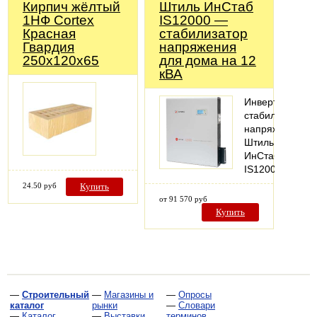
Кирпич жёлтый
Штиль ИнСтаб
1НФ Cortex
IS12000 —
Красная
стабилизатор
Гвардия
напряжения
250х120х65
для дома на 12
кВА
Инвертоный
стабилизатор
напряжения
Штиль
ИнСтаб
IS12000
24.50 руб
Купить
от 91 570 руб
Купить
—
Строительный
—
Магазины и
—
Опросы
каталог
рынки
—
Словари
—
Каталог
—
Выставки
терминов