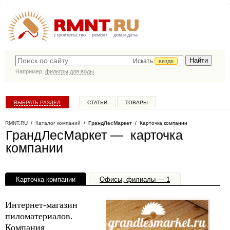
строительство
ремонт
дом и дача
Искать
везде
Например,
фильтры для воды
ВЫБРАТЬ РАЗДЕЛ
СТАТЬИ
ТОВАРЫ
КАТАЛОГ КОМПАНИЙ
RMNT.RU
/
Каталог компаний
/
ГрандЛесМаркет
/ Карточка компании
ГрандЛесМаркет — карточка
компании
Карточка компании
Офисы, филиалы — 1
Интернет-магазин
пиломатериалов.
Компания