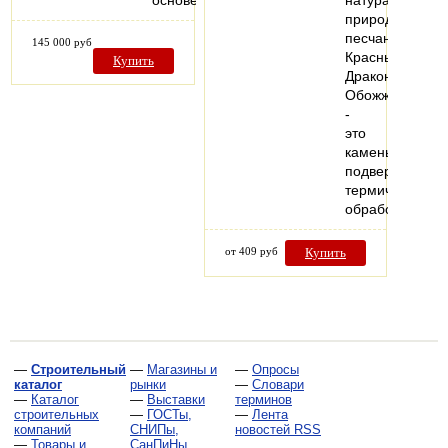
основе.
натуральный
природный
песчаник
145 000 руб
Красный
Купить
Дракон
Обожжённый
-
это
камень
подверженный
термической
обработке…
от 409 руб
Купить
—
Строительный
—
Магазины и
—
Опросы
каталог
рынки
—
Словари
—
Каталог
—
Выставки
терминов
строительных
—
ГОСТы,
—
Лента
компаний
СНИПы,
новостей RSS
—
Товары и
СанПиНы