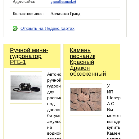
Адрес сайта:
grandlesmarket
Контактное лицо:
Алексанян Гранд
Открыть на Яндекс.Картах
Ручной мини-
Камень
гудронатор
песчаник
РГБ-1
Красный
Дракон
обожженный
Автономный
ручной
гудронатор
У
для
ИП
распыления
Шеверев
под
А.С.
давлением
Вы
битумных
можете
эмульсий
выгодно
на
купить
водной
Камень