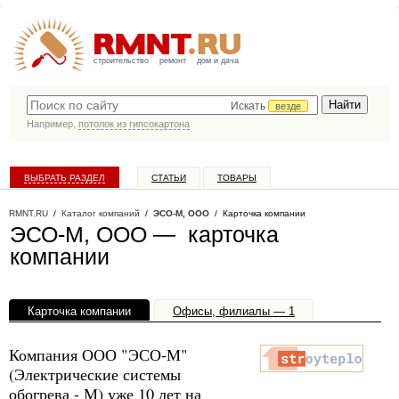
строительство
ремонт
дом и дача
Искать
везде
Например,
потолок из гипсокартона
ВЫБРАТЬ РАЗДЕЛ
СТАТЬИ
ТОВАРЫ
КАТАЛОГ КОМПАНИЙ
RMNT.RU
/
Каталог компаний
/
ЭСО-М, ООО
/ Карточка компании
ЭСО-М, ООО — карточка
компании
Карточка компании
Офисы, филиалы — 1
Компания ООО "ЭСО-М"
(Электрические системы
обогрева - М) уже 10 лет на