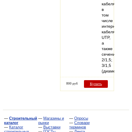
кабеля,
в
том
числе
интернет
кабеля
UTP,
а
также
сечением
2/1,5;
3/1,5
(диаметром…
800 руб
Купить
—
Строительный
—
Магазины и
—
Опросы
каталог
рынки
—
Словари
—
Каталог
—
Выставки
терминов
строительных
—
ГОСТы,
—
Лента