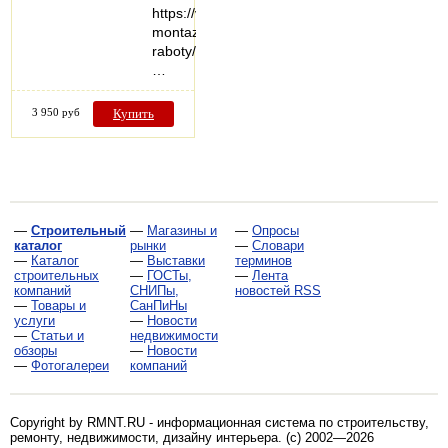
https://vezuteplo.ru/stroitelno-
montazhnye-
raboty/
…
3 950 руб
Купить
—
Строительный
—
Магазины и
—
Опросы
каталог
рынки
—
Словари
—
Каталог
—
Выставки
терминов
строительных
—
ГОСТы,
—
Лента
компаний
СНИПы,
новостей RSS
—
Товары и
СанПиНы
услуги
—
Новости
—
Статьи и
недвижимости
обзоры
—
Новости
—
Фотогалереи
компаний
Copyright by RMNT.RU - информационная система по
строительству,
ремонту, недвижимости, дизайну интерьера
. (c) 2002—2026