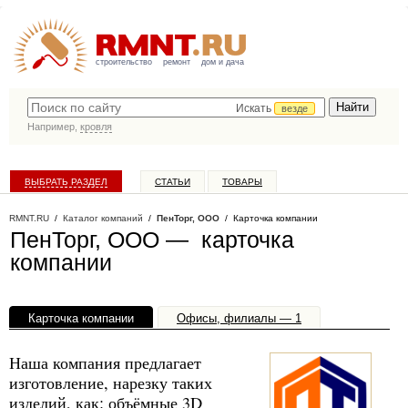
строительство
ремонт
дом и дача
Искать
везде
Например,
кровля
ВЫБРАТЬ РАЗДЕЛ
СТАТЬИ
ТОВАРЫ
КАТАЛОГ КОМПАНИЙ
RMNT.RU
/
Каталог компаний
/
ПенТорг, ООО
/ Карточка компании
ПенТорг, ООО — карточка
компании
Карточка компании
Офисы, филиалы — 1
Наша компания предлагает
изготовление, нарезку таких
изделий, как: объёмные 3D