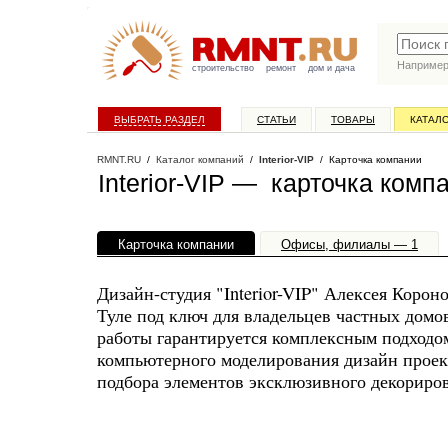
Наприме
строительство
ремонт
дом и дача
ВЫБРАТЬ РАЗДЕЛ
СТАТЬИ
ТОВАРЫ
КАТАЛ
RMNT.RU
/
Каталог компаний
/
Interior-VIP
/ Карточка компании
Interior-VIP — карточка комп
Карточка компании
Офисы, филиалы — 1
Дизайн-студия "Interior-VIP" Алексея Корон
Туле под ключ для владельцев частных домо
работы гарантируется комплексным подходом
компьютерного моделирования дизайн проек
подбора элементов эксклюзивного декориро