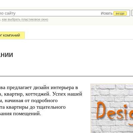
Искать
везде
р,
как выбрать пластиковое окно
ОГ КОМПАНИЙ
ании
ова предлагает дизайн интерьера в
в, квартир, коттеджей. Успех нашей
, начиная от подробного
та квартиры до тщательного
вания помещений.