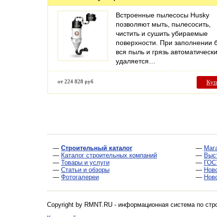
Встроенные пылесосы Husky
позволяют мыть, пылесосить,
чистить и сушить убираемые
поверхности. При заполнении 
вся пыль и грязь автоматическ
удаляется…
от 224 828 руб
Куп
—
Строительный каталог
—
Маг
—
Каталог строительных компаний
—
Выс
—
Товары и услуги
—
ГОС
—
Статьи и обзоры
—
Нов
—
Фотогалереи
—
Нов
Copyright by RMNT.RU - информационная система по
стр