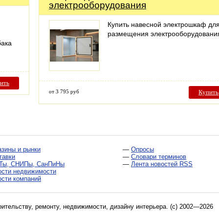
электрооборудования
Купить навесной электрошкаф дл
размещения электрооборудовани
бака
и
ить
от 3 795 руб
Купить
азины и рынки
—
Опросы
тавки
—
Словари терминов
Ты, СНИПы, СанПиНы
—
Лента новостей RSS
ости недвижимости
ости компаний
оительству, ремонту, недвижимости, дизайну интерьера
. (c) 2002—2026